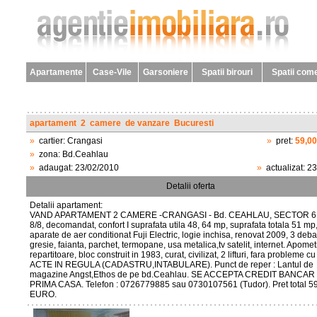
Apartamente
Case-Vile
Garsoniere
Spatii birouri
Spatii come
apartament
2
camere
de vanzare
Bucuresti
»
cartier:
Crangasi
»
pret:
59,0
»
zona:
Bd.Ceahlau
»
adaugat:
23/02/2010
»
actualizat:
23
Detalii oferta
Detalii apartament:
VAND APARTAMENT 2 CAMERE -CRANGASI - Bd. CEAHLAU, SECTOR 6
8/8, decomandat, confort I suprafata utila 48, 64 mp, suprafata totala 51 mp
aparate de aer conditionat Fuji Electric, logie inchisa, renovat 2009, 3 deba
gresie, faianta, parchet, termopane, usa metalica,tv satelit, internet. Apomet
repartitoare, bloc construit in 1983, curat, civilizat, 2 lifturi, fara probleme cu
ACTE IN REGULA (CADASTRU,INTABULARE). Punct de reper : Lantul de
magazine Angst,Ethos de pe bd.Ceahlau. SE ACCEPTA CREDIT BANCAR
PRIMA CASA. Telefon : 0726779885 sau 0730107561 (Tudor). Pret total 5
EURO.