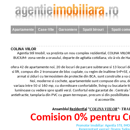
Apartamente
Case-Vile
Garsoniere
Spatii birouri
Spatii come
COLINA VIILOR
Agentia Stil Imobil, va prezinta un nou complex rezidential, COLINA VIILOR, s
BUCIUM- zona verde a orasului, departe de agitatia cotidiana, vis-à-vis de Ha
ofera 42 de apartamente noi, 20 de locuri de parcare subterane si 13 locuri 
si lift, compus din 2 tronsoane de bloc cuplate, cu regim de inaltime S+P+5E,
armat si ziduri cu termosistem de protectie din BCA, sunt construite a va ofe
Noi, moderne si cochete, apartamentele sunt compuse din una, do
variaza intre 50 si 160 mp, cu dormitoare confortabile, living cu bucatarie
luminoase cu vedere spre spatii verzi. Confortul este garantat de : Centrala
antiefractie, tamplaria din PVC cu geam termopan, precum si din posibilitatea d
si accesoriile.
COLINA VIILOR
TRAI
Ansamblul
Rezidential
*
*-
Comision 0% pentru C
Promotor imobiliar: Agentia STIL IMO
Reprezentant vanzari: Dragos Tudos