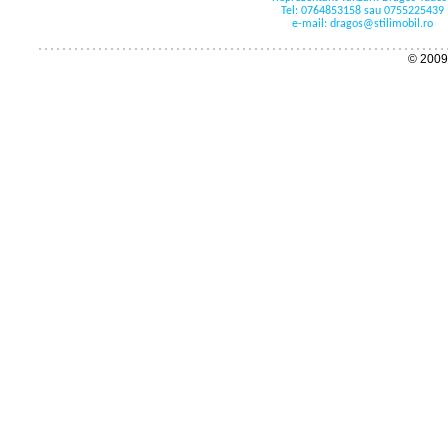
Tel: 0764853158 sau 0755225439
e-mail: dragos@stilimobil.ro
© 2009 