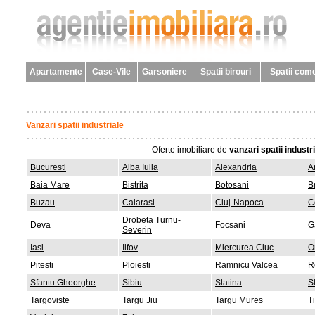
Apartamente
Case-Vile
Garsoniere
Spatii birouri
Spatii come
Vanzari spatii industriale
Oferte imobiliare de
vanzari spatii industr
Bucuresti
Alba Iulia
Alexandria
A
Baia Mare
Bistrita
Botosani
B
Buzau
Calarasi
Cluj-Napoca
C
Drobeta Turnu-
Deva
Focsani
G
Severin
Iasi
Ilfov
Miercurea Ciuc
O
Pitesti
Ploiesti
Ramnicu Valcea
R
Sfantu Gheorghe
Sibiu
Slatina
S
Targoviste
Targu Jiu
Targu Mures
T