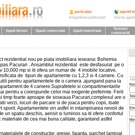
particulari
agentii i
Inregistrare particulari!
Inscrie agent
Terenuri
Spatii birouri
Spatii comerciale
Spatii industriale
constructii
 rezidential nou pe piata imobiliara ieseana: Bohemia
as Pacurari . Ansamblul rezidential este desfasurat pe o
v 10.000 mp si iti ofera un numar de 4 imobile locative,
rsificata de tipuri de apartamente cu 1,2,3 si 4 camere. Cu
utili pentru apartamentele de o camera ,ajungand pana la
Nu
 apartament de 4 camere.Suprafetele si compartimentarile
ai pentru a corespunde celor mai exigente preferinte. Ferit
Tel
asi timp foarte aproape de soseaua Pacurari,complexul are o
ii verzi, locuri de parcare si de joaca pentru copii, toate
t sporit. Apartamentele vin astfel in intampinarea nevoii de
Ema
 un spatiu deschis, aerisit si luminos sa iti ofere confortul
c materiale de cea mai buna calitate, garantand astfel
Mes
materialele de constructie: gresie, faianta, parchet laminat