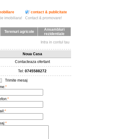
mobiliare
contact & publicitate
ie imobiliara!
Contact & promovare!
Ansambluri
Terenuri agricole
rezidentiale
Intra in contul tau
Noua Casa
Contacteaza ofertant
Tel:
0745588272
Trimite mesaj
me:
*
efon:
*
il:
*
aj:
*