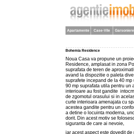
Apartamente
Case-Vile
Garsoniere
Bohemia Residence
Noua Casa va propune un proiect
Residence, amplasat in zona Pop
suprafata de teren de aproximati
avand la dispozitie o paleta dive
suprafete incepand de la 40 mp 
90 mp suprafata utila pentru un
interioare au fost gandite intocm
de zgomotul orasului si in acel
curte interioara amenajata cu spat
acestea gandite pentru un confor
a detine o locuinta moderna, unde
dorit. Din acest motiv se foloses
siguranta de care ai nevoie,
iar acest aspect este dovedit de 