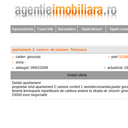
Apartamente
Case-Vile
Garsoniere
Spatii birouri
Spatii come
apartament
2
camere
de vanzare
Timisoara
»
cartier:
girocului
»
pret:
53,0
»
zona:
-
»
adaugat:
28/02/2009
»
actualizat:
18
Detalii oferta
Detalii apartament:
proprietar vind apartament 2 camere confort 1 semidecomandat,parter gres
faianta termopane repartitoare de caldura vedere la strada str. orizont- giro
53000 euro negociabil