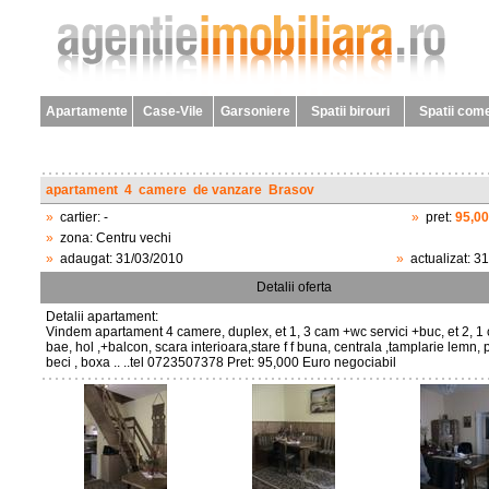
Apartamente
Case-Vile
Garsoniere
Spatii birouri
Spatii come
apartament
4
camere
de vanzare
Brasov
»
cartier:
-
»
pret:
95,0
»
zona:
Centru vechi
»
adaugat:
31/03/2010
»
actualizat:
31
Detalii oferta
Detalii apartament:
Vindem apartament 4 camere, duplex, et 1, 3 cam +wc servici +buc, et 2, 1
bae, hol ,+balcon, scara interioara,stare f f buna, centrala ,tamplarie lemn, 
beci , boxa .. ..tel 0723507378 Pret: 95,000 Euro negociabil