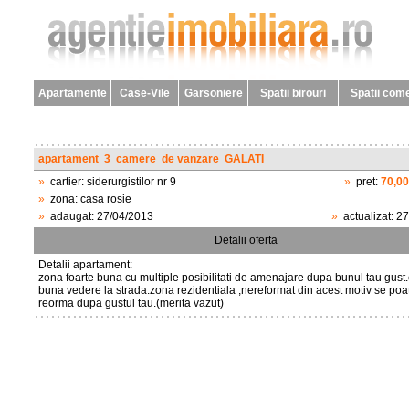
Apartamente
Case-Vile
Garsoniere
Spatii birouri
Spatii come
apartament
3
camere
de vanzare
GALATI
»
cartier:
siderurgistilor nr 9
»
pret:
70,0
»
zona:
casa rosie
»
adaugat:
27/04/2013
»
actualizat:
27
Detalii oferta
Detalii apartament:
zona foarte buna cu multiple posibilitati de amenajare dupa bunul tau gust
buna vedere la strada.zona rezidentiala ,nereformat din acest motiv se poa
reorma dupa gustul tau.(merita vazut)