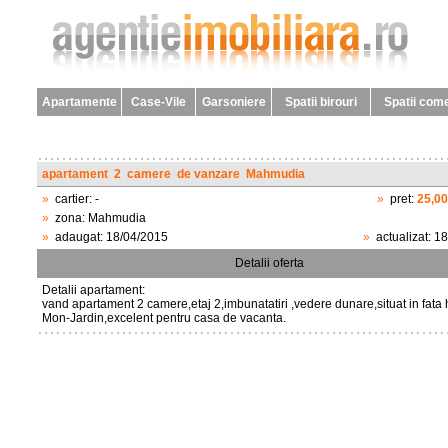
Apartamente
Case-Vile
Garsoniere
Spatii birouri
Spatii come
apartament
2
camere
de vanzare
Mahmudia
»
cartier:
-
»
pret:
25,0
»
zona:
Mahmudia
»
adaugat:
18/04/2015
»
actualizat:
18
Detalii oferta
Detalii apartament:
vand apartament 2 camere,etaj 2,imbunatatiri ,vedere dunare,situat in fata 
Mon-Jardin,excelent pentru casa de vacanta.