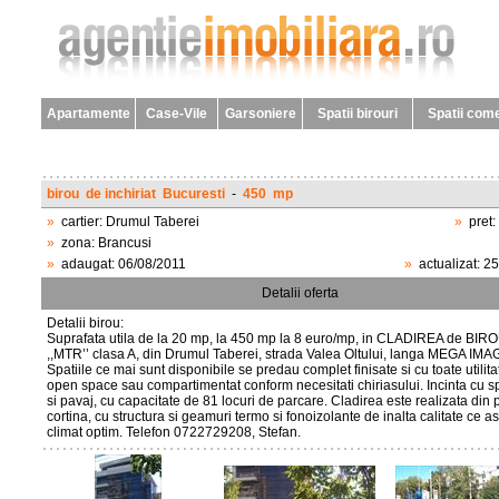
Apartamente
Case-Vile
Garsoniere
Spatii birouri
Spatii come
birou
de inchiriat
Bucuresti
-
450
mp
»
cartier:
Drumul Taberei
»
pret:
»
zona:
Brancusi
»
adaugat:
06/08/2011
»
actualizat:
25
Detalii oferta
Detalii birou:
Suprafata utila de la 20 mp, la 450 mp la 8 euro/mp, in CLADIREA de BIR
,,MTR’’ clasa A, din Drumul Taberei, strada Valea Oltului, langa MEGA IMA
Spatiile ce mai sunt disponibile se predau complet finisate si cu toate utilitat
open space sau compartimentat conform necesitati chiriasului. Incinta cu spa
si pavaj, cu capacitate de 81 locuri de parcare. Cladirea este realizata din 
cortina, cu structura si geamuri termo si fonoizolante de inalta calitate ce a
climat optim. Telefon 0722729208, Stefan.