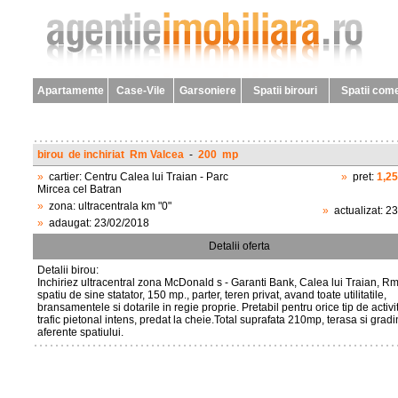
Apartamente
Case-Vile
Garsoniere
Spatii birouri
Spatii come
birou
de inchiriat
Rm Valcea
-
200
mp
»
cartier:
Centru Calea lui Traian - Parc
»
pret:
1,2
Mircea cel Batran
»
zona:
ultracentrala km "0"
»
actualizat:
23
»
adaugat:
23/02/2018
Detalii oferta
Detalii birou:
Inchiriez ultracentral zona McDonald s - Garanti Bank, Calea lui Traian, R
spatiu de sine statator, 150 mp., parter, teren privat, avand toate utilitatile,
bransamentele si dotarile in regie proprie. Pretabil pentru orice tip de activi
trafic pietonal intens, predat la cheie.Total suprafata 210mp, terasa si grad
aferente spatiului.