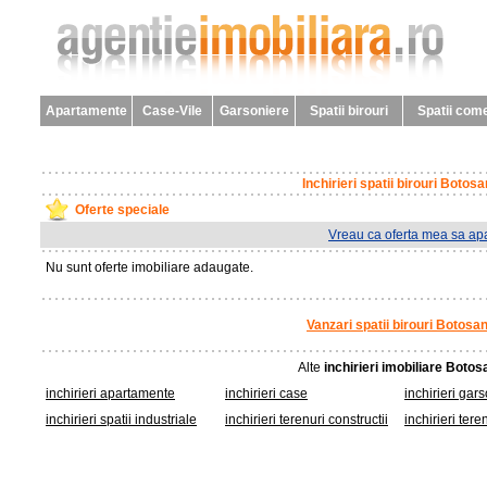
Apartamente
Case-Vile
Garsoniere
Spatii birouri
Spatii come
Inchirieri spatii birouri Botosa
Oferte speciale
Vreau ca oferta mea sa apa
Nu sunt oferte imobiliare adaugate.
Vanzari spatii birouri Botosan
Alte
inchirieri imobiliare Botos
inchirieri apartamente
inchirieri case
inchirieri gar
inchirieri spatii industriale
inchirieri terenuri constructii
inchirieri tere