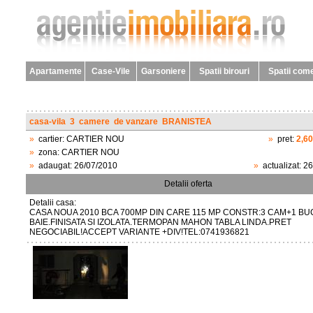
Apartamente
Case-Vile
Garsoniere
Spatii birouri
Spatii come
casa-vila
3
camere
de vanzare
BRANISTEA
»
cartier:
CARTIER NOU
»
pret:
2,6
»
zona:
CARTIER NOU
»
adaugat:
26/07/2010
»
actualizat:
26
Detalii oferta
Detalii casa:
CASA NOUA 2010 BCA 700MP DIN CARE 115 MP CONSTR:3 CAM+1 BU
BAIE.FINISATA SI IZOLATA.TERMOPAN MAHON TABLA LINDA.PRET
NEGOCIABIL!ACCEPT VARIANTE +DIV!TEL:0741936821