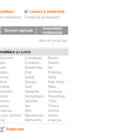
mobiliare
contact & publicitate
ie imobiliara!
Contact & promovare!
Ansambluri
Terenuri agricole
rezidentiale
Intra in contul tau
mobiliare
pe judete
ucuresti
Constanta
Mures
Alba
Covasna
Neamt
Arad
Dambovita
Olt
Arges
Dolj
Prahova
Bacau
Galati
Salaj
ihor
Giurgiu
Satu Mare
istrita
Gorj
Sibiu
otosani
Harghita
Suceava
raila
Hunedoara
Teleorman
Brasov
Ialomita
Timis
Buzau
Iasi
Tulcea
alarasi
Ilfov
Valcea
aras Severin
Maramures
Vaslui
luj
Mehedinti
Vrancea
Publicitate