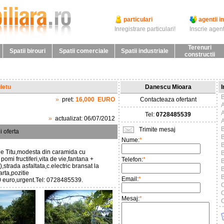
particulari
agentii i
Inregistrare particulari!
Inscrie agent
Terenuri
Spatii birouri
Spatii comerciale
Spatii industriale
constructii
letu
Danescu Mioara
I
B
»
pret:
16,000
EURO
Contacteaza ofertant
Tel:
0728485539
»
actualizat:
06/07/2012
Trimite mesaj
i oferta
B
Nume:
*
B
de Titu,modesta din caramida cu
B
omi fructiferi,vita de vie,fantana +
Telefon:
*
B
,strada asfaltata,c.electric bransat la
rta,pozitie
Email:
*
 euro,urgent.Tel: 0728485539.
C
C
Mesaj:
*
C