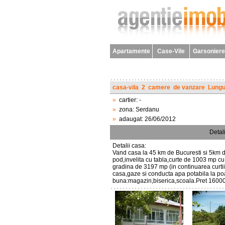
Apartamente
Case-Vile
Garsoniere
casa-vila
2
camere
de vanzare
Lungu
»
cartier:
-
»
zona:
Serdanu
»
adaugat:
26/06/2012
Detali
Detalii casa:
Vand casa la 45 km de Bucuresti si 5km 
pod,invelita cu tabla,curte de 1003 mp cu p
gradina de 3197 mp (in continuarea curtii)
casa,gaze si conducta apa potabila la poa
buna:magazin,biserica,scoala.Pret 16000