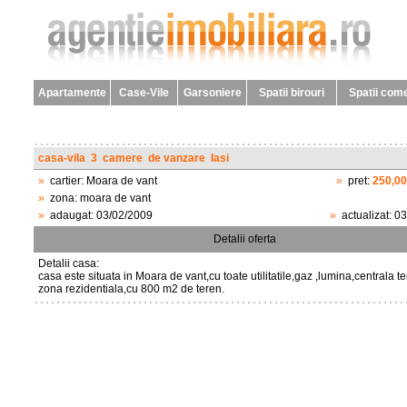
Apartamente
Case-Vile
Garsoniere
Spatii birouri
Spatii come
casa-vila
3
camere
de vanzare
Iasi
»
cartier:
Moara de vant
»
pret:
250,0
»
zona:
moara de vant
»
adaugat:
03/02/2009
»
actualizat:
03
Detalii oferta
Detalii casa:
casa este situata in Moara de vant,cu toate utilitatile,gaz ,lumina,centrala t
zona rezidentiala,cu 800 m2 de teren.