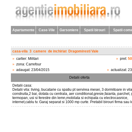
Apartamente
Case-Vile
Garsoniere
Spatii birouri
Spatii come
casa-vila
3
camere
de inchiriat
Dragomiresti Vale
»
cartier:
Militari
»
pret:
50
»
zona:
Carrefour
»
adaugat:
23/04/2015
»
actualizat:
23
Detalii oferta
Detalii casa:
Detalii vila: living, bucatarie cu spatiu pt servirea mesei, 3 dormitoare in vil
construita,2 bai, dotata cu centrala, aer conditionat,gresie,faianta, parchet
termopan, usi si ferestre din lemn,mobilata si echipata cu electrocasnice,
internet,cablu tv. Garaj separat si 1000 mp curte. Pretabil birouri firma sau l