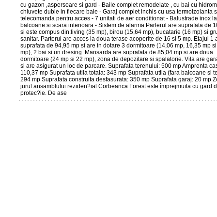
cu gazon ,aspersoare si gard - Baile complet remodelate , cu bai cu hidrom
chiuvete duble in fiecare baie - Garaj complet inchis cu usa termoizolanta s
telecomanda pentru acces - 7 unitati de aer conditionat - Balustrade inox la
balcoane si scara interioara - Sistem de alarma Parterul are suprafata de 
si este compus din:living (35 mp), birou (15,64 mp), bucatarie (16 mp) si gr
sanitar. Parterul are acces la doua terase acoperite de 16 si 5 mp. Etajul 1 
suprafata de 94,95 mp si are in dotare 3 dormitoare (14,06 mp, 16,35 mp s
mp), 2 bai si un dresing. Mansarda are suprafata de 85,04 mp si are doua
dormitoare (24 mp si 22 mp), zona de depozitare si spalatorie. Vila are gar
si are asigurat un loc de parcare. Suprafata terenului: 500 mp Amprenta case
110,37 mp Suprafata utila totala: 343 mp Suprafata utila (fara balcoane si t
294 mp Suprafata construita desfasurata: 350 mp Suprafata garaj: 20 mp Z
jurul ansamblului reziden?ial Corbeanca Forest este împrejmuita cu gard 
protec?ie. De ase