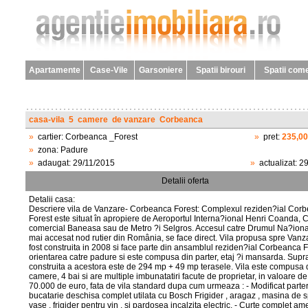
Apartamente
Case-Vile
Garsoniere
Spatii birouri
Spatii come
casa-vila
5
camere
de vanzare
Corbeanca
»
cartier:
Corbeanca _Forest
»
pret:
235,0
»
zona:
Padure
»
adaugat:
29/11/2015
»
actualizat:
29
Detalii oferta
Detalii casa:
Descriere vila de Vanzare- Corbeanca Forest: Complexul reziden?ial Cor
Forest este situat în apropiere de Aeroportul Interna?ional Henri Coanda, C
comercial Baneasa sau de Metro ?i Selgros. Accesul catre Drumul Na?ional
mai accesat nod rutier din România, se face direct. Vila propusa spre Vanz
fost construita in 2008 si face parte din ansamblul reziden?ial Corbeanca F
orientarea catre padure si este compusa din parter, etaj ?i mansarda. Supr
construita a acestora este de 294 mp + 49 mp terasele. Vila este compusa 
camere, 4 bai si are multiple imbunatatiri facute de proprietar, in valoare d
70.000 de euro, fata de vila standard dupa cum urmeaza : - Modificat parte
bucatarie deschisa complet utilata cu Bosch Frigider , aragaz , masina de s
vase , frigider pentru vin , si pardosea incalzita electric. - Curte complet a