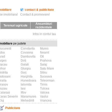
mobiliare
contact & publicitate
ie imobiliara!
Contact & promovare!
Ansambluri
Terenuri agricole
rezidentiale
Intra in contul tau
mobiliare
pe judete
ucuresti
Constanta
Mures
Alba
Covasna
Neamt
Arad
Dambovita
Olt
Arges
Dolj
Prahova
Bacau
Galati
Salaj
ihor
Giurgiu
Satu Mare
istrita
Gorj
Sibiu
otosani
Harghita
Suceava
raila
Hunedoara
Teleorman
Brasov
Ialomita
Timis
Buzau
Iasi
Tulcea
alarasi
Ilfov
Valcea
aras Severin
Maramures
Vaslui
luj
Mehedinti
Vrancea
Publicitate