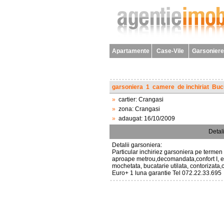
Apartamente
Case-Vile
Garsoniere
garsoniera
1
camere
de inchiriat
Buc
»
cartier:
Crangasi
»
zona:
Crangasi
»
adaugat:
16/10/2009
Detali
Detalii garsoniera:
Particular inchiriez garsoniera pe termen 
aproape metrou,decomandata,confort I, eta
mochetata, bucatarie utilata, contorizata,c
Euro+ 1 luna garantie Tel 072.22.33.695