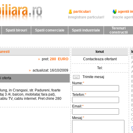
particulari
agentii i
Inregistrare particulari!
Inscrie agent
Terenuri
Spatii birouri
Spatii comerciale
Spatii industriale
constructii
uresti
Ionut
I
B
»
pret:
280
EURO
Contacteaza ofertant
Tel:
»
actualizat:
16/10/2009
Trimite mesaj
i oferta
B
Nume:
*
B
lung, in Crangasi, str. Padureni, foarte
B
j 3 /4, balcon, mobilata( fara pat),
Telefon:
*
B
ablu TV, cablu internet. Pret chirie 280
Email:
*
C
C
Mesaj:
*
C