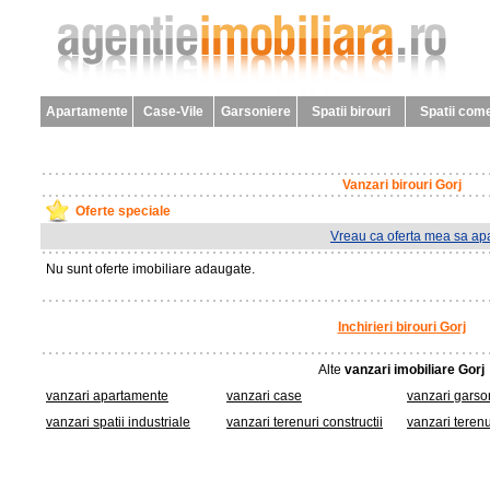
Apartamente
Case-Vile
Garsoniere
Spatii birouri
Spatii come
Vanzari birouri Gorj
Oferte speciale
Vreau ca oferta mea sa apa
Nu sunt oferte imobiliare adaugate.
Inchirieri birouri Gorj
Alte
vanzari imobiliare Gorj
vanzari apartamente
vanzari case
vanzari garso
vanzari spatii industriale
vanzari terenuri constructii
vanzari terenu