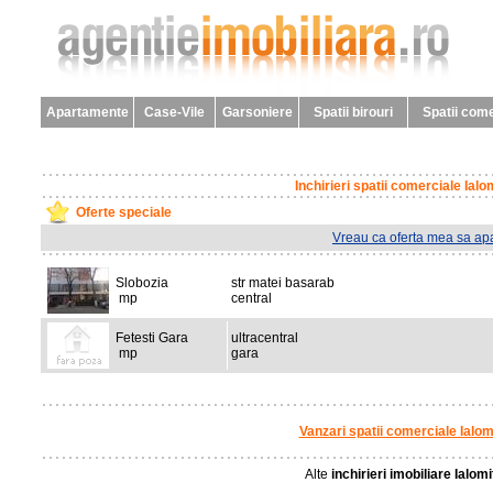
Apartamente
Case-Vile
Garsoniere
Spatii birouri
Spatii come
Inchirieri spatii comerciale Ialo
Oferte speciale
Vreau ca oferta mea sa apa
Slobozia
str matei basarab
mp
central
Fetesti Gara
ultracentral
mp
gara
Vanzari spatii comerciale Ialom
Alte
inchirieri imobiliare Ialomi