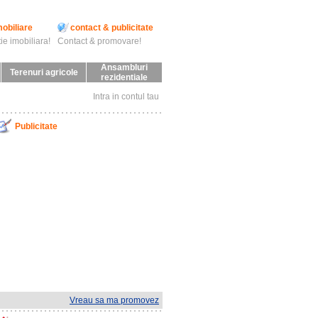
mobiliare
contact & publicitate
ie imobiliara!
Contact & promovare!
Ansambluri
Terenuri agricole
rezidentiale
Intra in contul tau
Publicitate
Vreau sa ma promovez