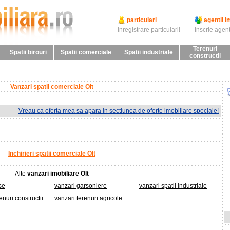
particulari
agentii i
Inregistrare particulari!
Inscrie agent
Terenuri
Spatii birouri
Spatii comerciale
Spatii industriale
constructii
Vanzari spatii comerciale Olt
Vreau ca oferta mea sa apara in sectiunea de oferte imobiliare speciale!
Inchirieri spatii comerciale Olt
Alte
vanzari imobiliare Olt
se
vanzari garsoniere
vanzari spatii industriale
enuri constructii
vanzari terenuri agricole