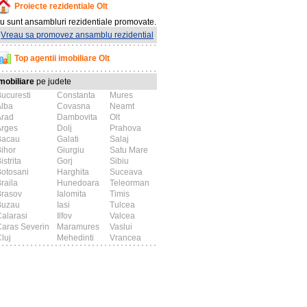
Proiecte rezidentiale Olt
u sunt ansambluri rezidentiale promovate.
Vreau sa promovez ansamblu rezidential
Top agentii imobiliare Olt
mobiliare
pe judete
ucuresti
Constanta
Mures
Alba
Covasna
Neamt
Arad
Dambovita
Olt
Arges
Dolj
Prahova
Bacau
Galati
Salaj
ihor
Giurgiu
Satu Mare
istrita
Gorj
Sibiu
otosani
Harghita
Suceava
raila
Hunedoara
Teleorman
Brasov
Ialomita
Timis
Buzau
Iasi
Tulcea
alarasi
Ilfov
Valcea
aras Severin
Maramures
Vaslui
luj
Mehedinti
Vrancea