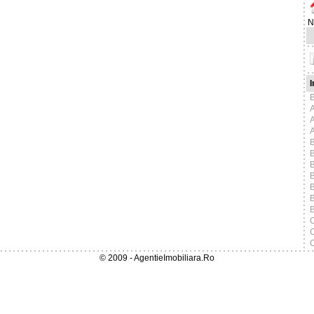
N
I
B
B
B
B
B
C
C
C
© 2009 - AgentieImobiliara.Ro