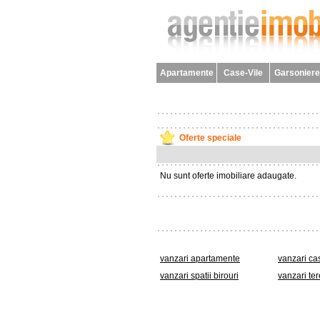
Apartamente
Case-Vile
Garsoniere
Oferte speciale
Nu sunt oferte imobiliare adaugate.
vanzari apartamente
vanzari ca
vanzari spatii birouri
vanzari ter