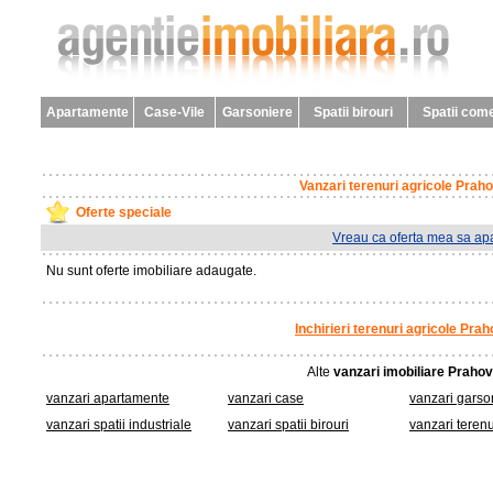
Apartamente
Case-Vile
Garsoniere
Spatii birouri
Spatii come
Vanzari terenuri agricole Prah
Oferte speciale
Vreau ca oferta mea sa apa
Nu sunt oferte imobiliare adaugate.
Inchirieri terenuri agricole Pra
Alte
vanzari imobiliare Praho
vanzari apartamente
vanzari case
vanzari garso
vanzari spatii industriale
vanzari spatii birouri
vanzari terenu