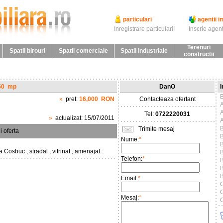
particulari
agentii i
Inregistrare particulari!
Inscrie agent
Terenuri
Spatii birouri
Spatii comerciale
Spatii industriale
constructii
50
mp
DanO
I
B
»
pret:
16,000
RON
Contacteaza ofertant
Tel:
0722220031
»
actualizat:
15/07/2011
Trimite mesaj
i oferta
B
Nume:
*
B
Cosbuc , stradal , vitrinat , amenajat .
B
Telefon:
*
B
Email:
*
C
C
Mesaj:
*
C