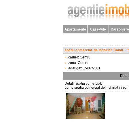
Apartamente
Case-Vile
Garsoniere
spatiu comercial
de inchiriat
Galati
-
»
cartier:
Centru
»
zona:
Centru
»
adaugat:
15/07/2011
Detali
Detalii spatiu comercial:
50mp spatiu comercial de inchiriat in zona 