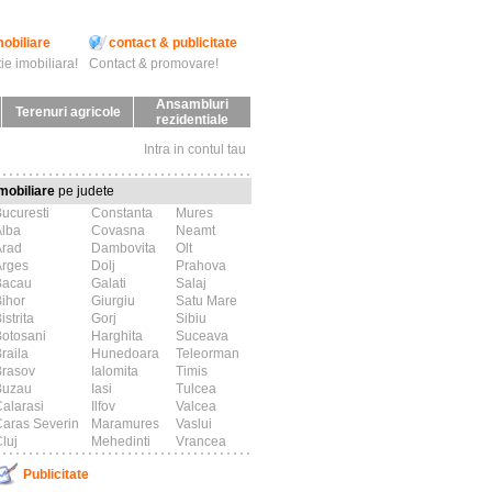
mobiliare
contact & publicitate
ie imobiliara!
Contact & promovare!
Ansambluri
Terenuri agricole
rezidentiale
Intra in contul tau
mobiliare
pe judete
ucuresti
Constanta
Mures
Alba
Covasna
Neamt
Arad
Dambovita
Olt
Arges
Dolj
Prahova
Bacau
Galati
Salaj
ihor
Giurgiu
Satu Mare
istrita
Gorj
Sibiu
otosani
Harghita
Suceava
raila
Hunedoara
Teleorman
Brasov
Ialomita
Timis
Buzau
Iasi
Tulcea
alarasi
Ilfov
Valcea
aras Severin
Maramures
Vaslui
luj
Mehedinti
Vrancea
Publicitate