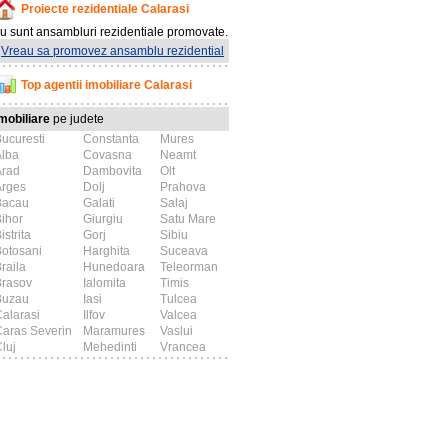
Proiecte rezidentiale Calarasi
u sunt ansambluri rezidentiale promovate.
Vreau sa promovez ansamblu rezidential
Top agentii imobiliare Calarasi
mobiliare
pe judete
ucuresti
Constanta
Mures
Alba
Covasna
Neamt
Arad
Dambovita
Olt
Arges
Dolj
Prahova
Bacau
Galati
Salaj
ihor
Giurgiu
Satu Mare
istrita
Gorj
Sibiu
otosani
Harghita
Suceava
raila
Hunedoara
Teleorman
Brasov
Ialomita
Timis
Buzau
Iasi
Tulcea
alarasi
Ilfov
Valcea
aras Severin
Maramures
Vaslui
luj
Mehedinti
Vrancea