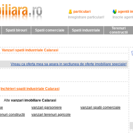
particulari
agentii i
Inregistrare particulari!
Inscrie agent
Terenuri
Spatii birouri
Spatii comerciale
Spatii industriale
constructii
Vanzari spatii industriale Calarasi
Vreau ca oferta mea sa apara in sectiunea de oferte imobiliare speciale!
Inchirieri spatii industriale Calarasi
Alte
vanzari imobiliare Calarasi
se
vanzari garsoniere
vanzari spatii comerciale
enuri constructii
vanzari terenuri agricole