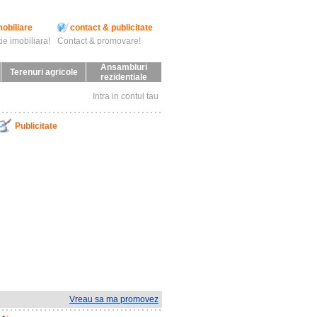
mobiliare
contact & publicitate
ie imobiliara!
Contact & promovare!
Ansambluri
Terenuri agricole
rezidentiale
Intra in contul tau
Publicitate
Vreau sa ma promovez