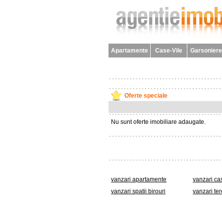
Apartamente
Case-Vile
Garsoniere
Oferte speciale
Nu sunt oferte imobiliare adaugate.
vanzari apartamente
vanzari ca
vanzari spatii birouri
vanzari ter