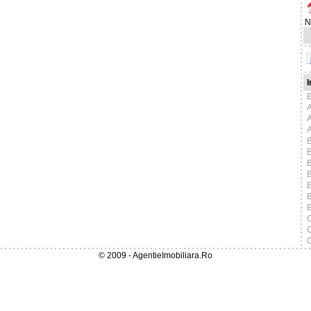
N
I
B
B
B
B
B
C
C
C
© 2009 - AgentieImobiliara.Ro