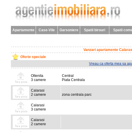
Apartamente
Case-Vile
Garsoniere
Spatii birouri
Spatii come
Vanzari apartamente Calaras
Oferte speciale
Vreau ca oferta mea sa apa
Oltenita
Central
3 camere
Piata Centrala
Calarasi
2 camere
zona centrala parc
Calarasi
3 camere
Calarasi
2 camere