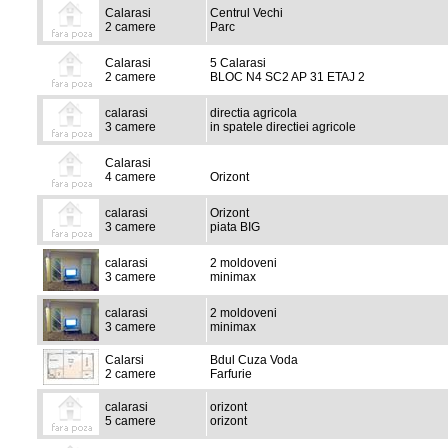
Calarasi
Centrul Vechi
2 camere
Parc
Calarasi
5 Calarasi
2 camere
BLOC N4 SC2 AP 31 ETAJ 2
calarasi
directia agricola
3 camere
in spatele directiei agricole
Calarasi
4 camere
Orizont
calarasi
Orizont
3 camere
piata BIG
calarasi
2 moldoveni
3 camere
minimax
calarasi
2 moldoveni
3 camere
minimax
Calarsi
Bdul Cuza Voda
2 camere
Farfurie
calarasi
orizont
5 camere
orizont