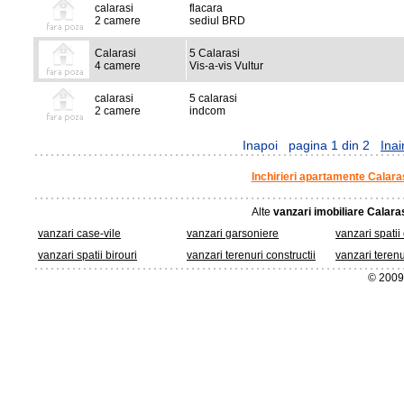
calarasi
flacara
2 camere
sediul BRD
Calarasi
5 Calarasi
4 camere
Vis-a-vis Vultur
calarasi
5 calarasi
2 camere
indcom
Inapoi
pagina 1 din 2
Inai
Inchirieri apartamente Calara
Alte
vanzari imobiliare Calara
vanzari case-vile
vanzari garsoniere
vanzari spatii
vanzari spatii birouri
vanzari terenuri constructii
vanzari terenu
© 2009 