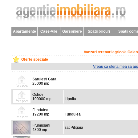
Apartamente
Case-Vile
Garsoniere
Spatii birouri
Spatii come
Vanzari terenuri agricole Calar
Oferte speciale
Vreau ca oferta mea sa apa
Sarulesti Gara
25000 mp
Ostrov
100000 mp
Lipnita
Fundulea
19200 mp
Fundulea
Frumusani
sat Pitigaia
4800 mp