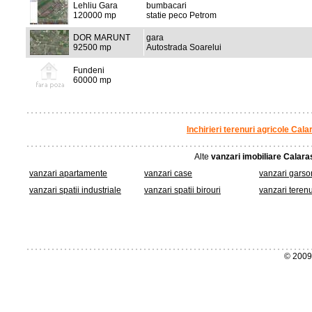
Lehliu Gara
bumbacari
120000 mp
statie peco Petrom
DOR MARUNT
gara
92500 mp
Autostrada Soarelui
Fundeni
60000 mp
Inchirieri terenuri agricole Cala
Alte
vanzari imobiliare Calara
vanzari apartamente
vanzari case
vanzari garso
vanzari spatii industriale
vanzari spatii birouri
vanzari terenu
© 2009 